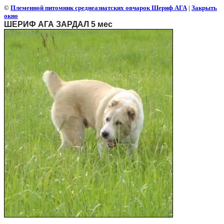
©
Племенной питомник среднеазиатских овчарок Шериф АГА
|
Закрыть
окно
ШЕРИФ АГА ЗАРДАЛ 5 мес