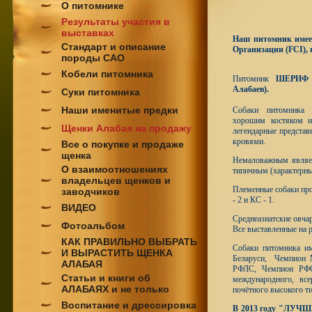
О питомнике
Результаты участия в
выставках
Наш питомник имеет
Стандарт и описание
Организации
(FCI)
,
породы САО
Кобели питомника
Питомник
ШЕРИФ
Алабаев).
Суки питомника
Наши именитые предки
Собаки питомника 
хорошим костяком 
Щенки Алабая на продажу
легендарные представ
кровями.
Все о покупке и продаже
щенка
Немаловажным являет
О взаимоотношениях
типичным (характерны
владельцев щенков и
Племенные собаки про
заводчиков
- 2 и КС - 1.
ВИДЕО
Среднеазиатские овча
Фотоальбом
Все выставленные на 
КАК ПРАВИЛЬНО ВЫБРАТЬ
Собаки питомника и
И ВЫРАСТИТЬ ЩЕНКА
Беларуси, Чемпион 
АЛАБАЯ
РФЛС, Чемпион Р
Статьи и книги об
международного, все
АЛАБАЯХ и не только
почётного высокого т
Воспитание и дрессировка
В 2013 году "ЛУЧ