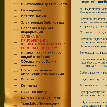
"ЗОЛОТОЙ ОШЕЙНИК
Выставочная деятельность
За "выдающиеся успе
Разведение
Международной Кинол
ВЕТЕРИНАРИЯ
Питомник находится 
Электронная библиотека
полностью обеспечен
который осуществляет
Полезная и нужная
информация
Питомник открыт для 
ЗАЯВКА НА
Питомник поддержива
ПРИОБРЕТЕНИЕ
рассчитывать на наш
ЩЕНКА/APPLICATION FOR
обеспечение высокока
PURCHASE OF PUPPY
Высказывания великих
Более половины владе
людей о собаках
В питомнике часто бер
Обращение собаки к
Чаще берут двух 
человеку
ШЕРИФ АГА ИЛЬЧАН
Об ответственном
Собак в паре легче ра
обращении с животными
Ссылки
Среди владельцев есть
Контакты
Это говорит не только
Поиск по сайту
При продаже щенков, 
обратившимся по реко
КАРТА САЙТА/SITE MAP
В Туркмении чистокро
Translator/Переводчик
и даже запрещены к 