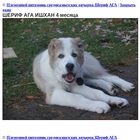
©
Племенной питомник среднеазиатских овчарок Шериф АГА
|
Закрыть
окно
ШЕРИФ АГА ИШХАН 4 месяца
©
Племенной питомник среднеазиатских овчарок Шериф АГА