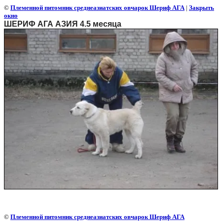
©
Племенной питомник среднеазиатских овчарок Шериф АГА
|
Закрыть
окно
ШЕРИФ АГА АЗИЯ 4.5 месяца
©
Племенной питомник среднеазиатских овчарок Шериф АГА