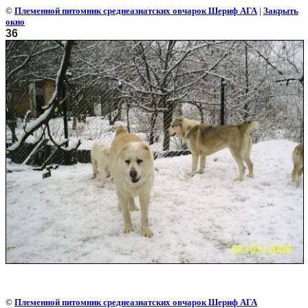
©
Племенной питомник среднеазиатских овчарок Шериф АГА
|
Закрыть
окно
36
©
Племенной питомник среднеазиатских овчарок Шериф АГА