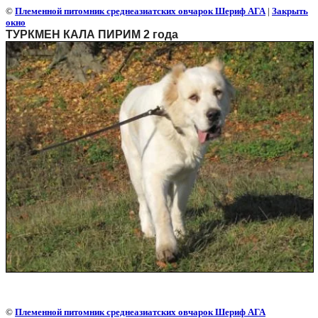
©
Племенной питомник среднеазиатских овчарок Шериф АГА
|
Закрыть
окно
ТУРКМЕН КАЛА ПИРИМ 2 года
©
Племенной питомник среднеазиатских овчарок Шериф АГА