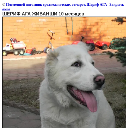
©
Племенной питомник среднеазиатских овчарок Шериф АГА
|
Закрыть
окно
ШЕРИФ АГА ЖИВАНШИ 10 месяцев