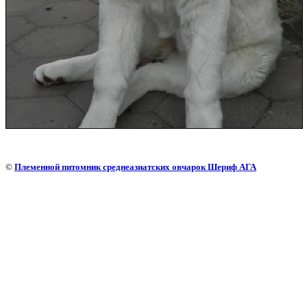
©
Племенной питомник среднеазиатских овчарок Шериф АГА