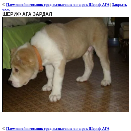
©
Племенной питомник среднеазиатских овчарок Шериф АГА
|
Закрыть
окно
ШЕРИФ АГА ЗАРДАЛ
©
Племенной питомник среднеазиатских овчарок Шериф АГА