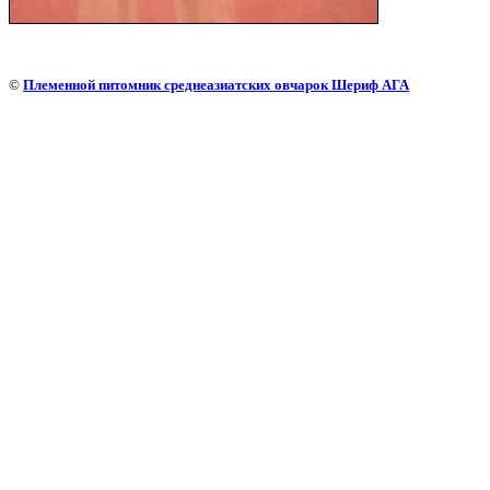
©
Племенной питомник среднеазиатских овчарок Шериф АГА