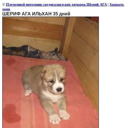
©
Племенной питомник среднеазиатских овчарок Шериф АГА
|
Закрыть
окно
ШЕРИФ АГА ИЛЬХАН 35 дней