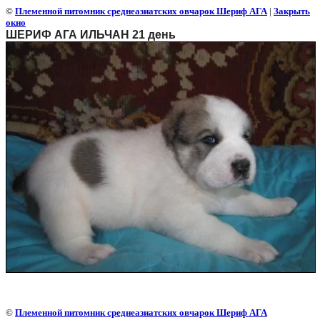
©
Племенной питомник среднеазиатских овчарок Шериф АГА
|
Закрыть
окно
ШЕРИФ АГА ИЛЬЧАН 21 день
©
Племенной питомник среднеазиатских овчарок Шериф АГА