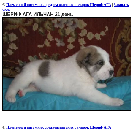
©
Племенной питомник среднеазиатских овчарок Шериф АГА
|
Закрыть
окно
ШЕРИФ АГА ИЛЬЧАН 21 день
©
Племенной питомник среднеазиатских овчарок Шериф АГА