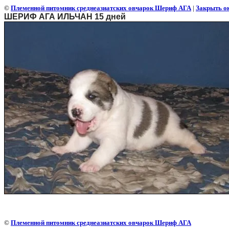
©
Племенной питомник среднеазиатских овчарок Шериф АГА
|
Закрыть о
ШЕРИФ АГА ИЛЬЧАН 15 дней
©
Племенной питомник среднеазиатских овчарок Шериф АГА