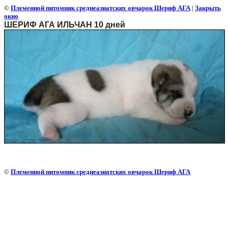
©
Племенной питомник среднеазиатских овчарок Шериф АГА
|
Закрыть
окно
ШЕРИФ АГА ИЛЬЧАН 10 дней
©
Племенной питомник среднеазиатских овчарок Шериф АГА