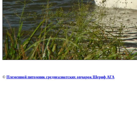
©
Племенной питомник среднеазиатских овчарок Шериф АГА