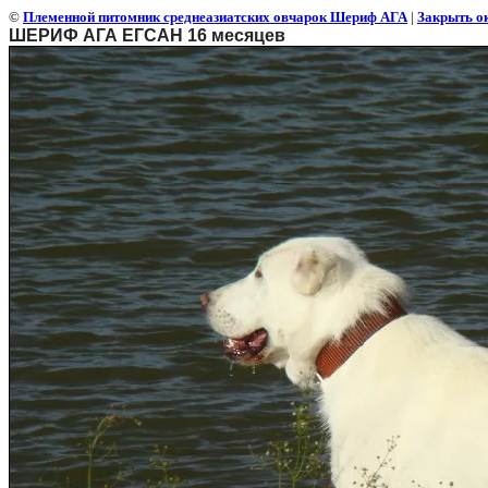
©
Племенной питомник среднеазиатских овчарок Шериф АГА
|
Закрыть о
ШЕРИФ АГА ЕГСАН 16 месяцев