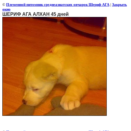
©
Племенной питомник среднеазиатских овчарок Шериф АГА
|
Закрыть
окно
ШЕРИФ АГА АЛХАН 45 дней