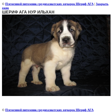
©
Племенной питомник среднеазиатских овчарок Шериф АГА
|
Закрыть
окно
ШЕРИФ АГА НУР ИЛЬХАН
©
Племенной питомник среднеазиатских овчарок Шериф АГА