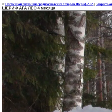
©
Племенной питомник среднеазиатских овчарок Шериф АГА
|
Закрыть о
ШЕРИФ АГА ЛЕО 4 месяца