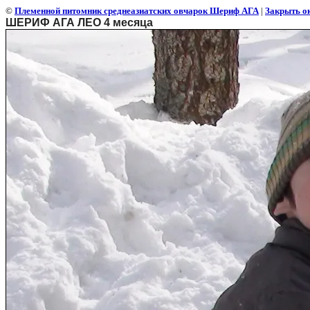
©
Племенной питомник среднеазиатских овчарок Шериф АГА
|
Закрыть о
ШЕРИФ АГА ЛЕО 4 месяца