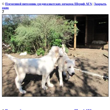
©
Племенной питомник среднеазиатских овчарок Шериф АГА
|
Закрыть
окно
7