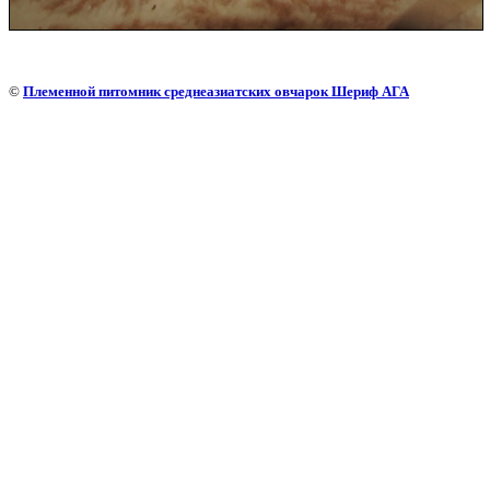
©
Племенной питомник среднеазиатских овчарок Шериф АГА