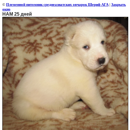
©
Племенной питомник среднеазиатских овчарок Шериф АГА
|
Закрыть
окно
НАМ 25 дней