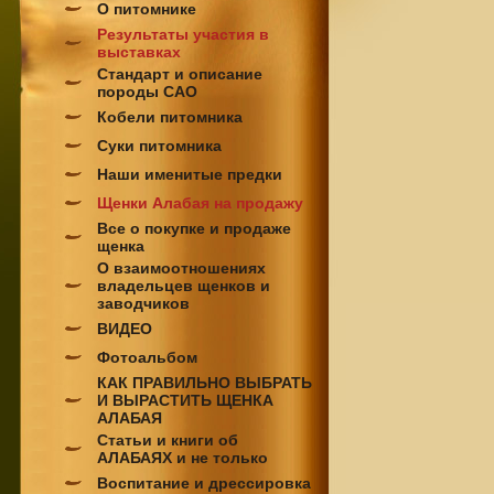
О питомнике
Результаты участия в
выставках
Стандарт и описание
породы САО
Кобели питомника
Суки питомника
Наши именитые предки
Щенки Алабая на продажу
Все о покупке и продаже
щенка
О взаимоотношениях
владельцев щенков и
заводчиков
ВИДЕО
Фотоальбом
КАК ПРАВИЛЬНО ВЫБРАТЬ
И ВЫРАСТИТЬ ЩЕНКА
АЛАБАЯ
Статьи и книги об
АЛАБАЯХ и не только
Воспитание и дрессировка