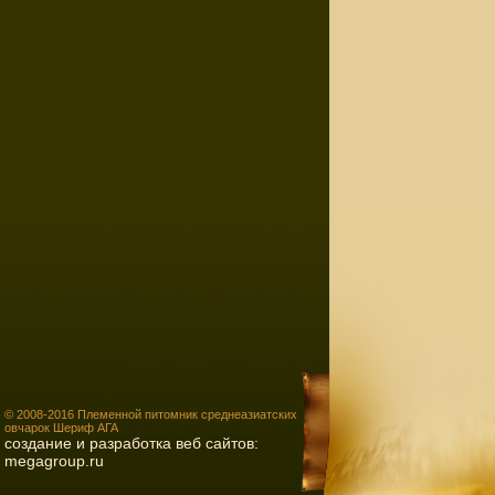
© 2008-2016 Племенной питомник среднеазиатских
овчарок Шериф АГА
создание и разработка веб сайтов:
megagroup.ru