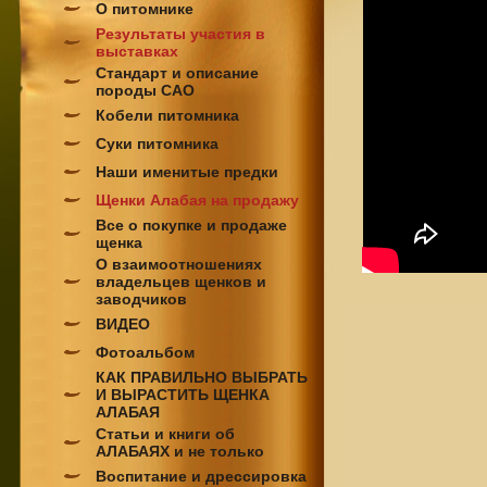
О питомнике
Результаты участия в
выставках
Стандарт и описание
породы САО
Кобели питомника
Суки питомника
Наши именитые предки
Щенки Алабая на продажу
Все о покупке и продаже
щенка
О взаимоотношениях
владельцев щенков и
заводчиков
ВИДЕО
Фотоальбом
КАК ПРАВИЛЬНО ВЫБРАТЬ
И ВЫРАСТИТЬ ЩЕНКА
АЛАБАЯ
Статьи и книги об
АЛАБАЯХ и не только
Воспитание и дрессировка