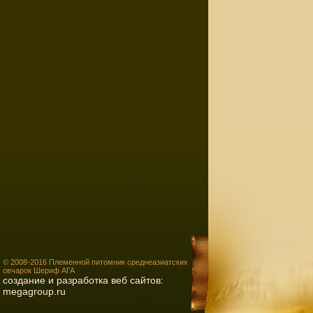
© 2008-2016 Племенной питомник среднеазиатских
овчарок Шериф АГА
создание и разработка веб сайтов:
megagroup.ru