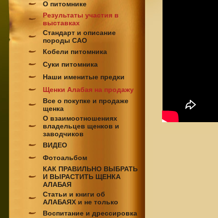
О питомнике
Результаты участия в
выставках
Стандарт и описание
породы САО
Кобели питомника
Суки питомника
Наши именитые предки
Щенки Алабая на продажу
Все о покупке и продаже
щенка
О взаимоотношениях
владельцев щенков и
заводчиков
ВИДЕО
Фотоальбом
КАК ПРАВИЛЬНО ВЫБРАТЬ
И ВЫРАСТИТЬ ЩЕНКА
АЛАБАЯ
Статьи и книги об
АЛАБАЯХ и не только
Воспитание и дрессировка