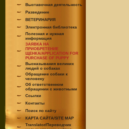
Выставочная деятельность
Разведение
ВЕТЕРИНАРИЯ
Электронная библиотека
Полезная и нужная
информация
ЗАЯВКА НА
ПРИОБРЕТЕНИЕ
ЩЕНКА/APPLICATION FOR
PURCHASE OF PUPPY
Высказывания великих
людей о собаках
Обращение собаки к
человеку
Об ответственном
обращении с животными
Ссылки
Контакты
Поиск по сайту
КАРТА САЙТА/SITE MAP
Translator/Переводчик